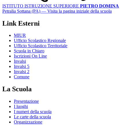
ISTITUTO ISTRUZIONE SUPERIORE
PIETRO DOMINA
Petralia Sottana (PA)
— Visita la pagina iniziale della scuola
Link Esterni
MIUR
Ufficio Scolastico Regionale
Ufficio Scolastico Territoriale
Scuola in Chiaro
Iscrizioni On Line
Invalsi
Invalsi 5
Invalsi 2
Comune
La Scuola
Presentazione
I luoghi
I numeri della scuola
Le carte della scuola
Organizzazione