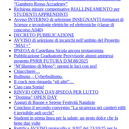
“Gambero Rosso Accademy”
Richiesta misure compensative RIALLINEAMENTO per
STUDENTI APPRENDISTI
Avviso INTERNO di selezione INSEGNANTI-formatori di
Scienze e tecnologie elettriche ed elettroniche (classe di
concorso A040)
DECRETO PUBBLICAZIONE
AVVISO di selezione di incarichi nell’ambito del Progetto
“MAI +”
IPSEOA di Castellana Sicula ancora protagonista
Pubblicazione Graduatorie Provvisorie alunni ammessi
progetto PNRR FUTURA D.M.88/2025
“M’illumino di Meno”: spegni le luci con noi!
Chiacchiere…
Bullismo – Cyberbullismo.
Il crack non riguarda “gli altri”…
Ciao cara Sonia!
RINVIO OPEN DAY-IPSEOA PER LUTTO
“Domina” OPEN DAY
Auguri di Buone e Serene Festività Natalizie
Concluso il secondo convegno “La sicurezza nei cantieri edili
è invisibile agli occhi”
Studenti in prima linea per la salute: un gesto dolce che fa
bene due volte
Rettifica AVVISO protocollo n. 9207 del 23/10/25 per la