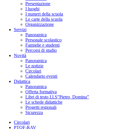
Presentazione
I luoghi
I numeri della scuola
Le carte della scuola
Organizzazione
Servizi
Panoramica
Personale scolastico
Famiglie e studenti
Percorsi di studio
Novità
Panoramica
Le notizie
Circolari
Calendario eventi
Didattica
Panoramica
Offerta formativa
Libri di testo I.I.S”Pietro_Domina”
Le schede didattiche
Progetti regionali
Sicurezza
Circolari
PTOF-RAV