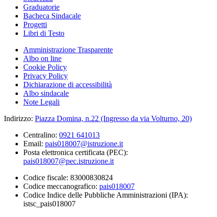
Graduatorie
Bacheca Sindacale
Progetti
Libri di Testo
Amministrazione Trasparente
Albo on line
Cookie Policy
Privacy Policy
Dichiarazione di accessibilità
Albo sindacale
Note Legali
Indirizzo:
Piazza Domina, n.22 (Ingresso da via Volturno, 20)
Centralino:
0921 641013
Email:
pais018007@istruzione.it
Posta elettronica certificata (PEC):
pais018007@pec.istruzione.it
Codice fiscale: 83000830824
Codice meccanografico:
pais018007
Codice Indice delle Pubbliche Amministrazioni (IPA):
istsc_pais018007