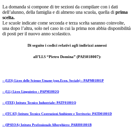
La domanda si compone di tre sezioni da compilare con i dati
dell’alunno, della famiglia e di almeno una scuola, quella di
prima
scelta.
Le scuole indicate come seconda e terza scelta saranno coinvolte,
una dopo l’altra, solo nel caso in cui la prima non abbia disponibilità
di posti per il nuovo anno scolastico.
Di seguito i codici relativi agli indirizzi annessi
all’I.I.S “Pietro Domina” (PAIS018007):
– (LES) Liceo delle Scienze Umane (opz.Econ. Sociale) : PAPM01801P
– (LL) Liceo Linguistico : PAPM1802Q
– (ITEE) Istituto Tecnico Industriale: PATF01801Q
– (ITCAT) Istituto Tecnico Costruzioni Ambiente e Territorio: PATD01801D
– (IPSEOA) Istituto Professionale Alberghiero: PARH01801B