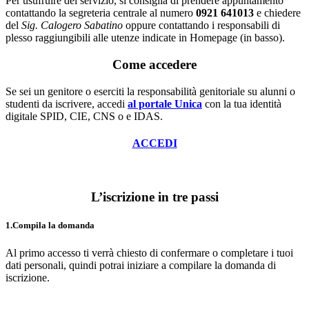
Per usufruire del servizio, si consiglia di prendere appuntamento
contattando la segreteria centrale al numero
0921 641013
e chiedere
del
Sig. Calogero Sabatino
oppure contattando i responsabili di
plesso raggiungibili alle utenze indicate in Homepage (in basso).
Come accedere
Se sei un genitore o eserciti la responsabilità genitoriale su alunni o
studenti da iscrivere, accedi
al portale Unica
con la tua identità
digitale SPID, CIE, CNS o e IDAS.
ACCEDI
L’iscrizione in tre passi
1.Compila la domanda
Al primo accesso ti verrà chiesto di confermare o completare i tuoi
dati personali, quindi potrai iniziare a compilare la domanda di
iscrizione.