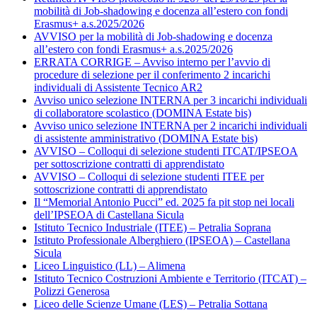
mobilità di Job-shadowing e docenza all’estero con fondi
Erasmus+ a.s.2025/2026
AVVISO per la mobilità di Job-shadowing e docenza
all’estero con fondi Erasmus+ a.s.2025/2026
ERRATA CORRIGE – Avviso interno per l’avvio di
procedure di selezione per il conferimento 2 incarichi
individuali di Assistente Tecnico AR2
Avviso unico selezione INTERNA per 3 incarichi individuali
di collaboratore scolastico (DOMINA Estate bis)
Avviso unico selezione INTERNA per 2 incarichi individuali
di assistente amministrativo (DOMINA Estate bis)
AVVISO – Colloqui di selezione studenti ITCAT/IPSEOA
per sottoscrizione contratti di apprendistato
AVVISO – Colloqui di selezione studenti ITEE per
sottoscrizione contratti di apprendistato
Il “Memorial Antonio Pucci” ed. 2025 fa pit stop nei locali
dell’IPSEOA di Castellana Sicula
Istituto Tecnico Industriale (ITEE) – Petralia Soprana
Istituto Professionale Alberghiero (IPSEOA) – Castellana
Sicula
Liceo Linguistico (LL) – Alimena
Istituto Tecnico Costruzioni Ambiente e Territorio (ITCAT) –
Polizzi Generosa
Liceo delle Scienze Umane (LES) – Petralia Sottana