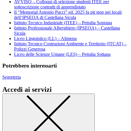
AVVISO – Colloqui di selezione studenti ITEE per
sottoscrizione contratti di apprendistato
Il “Memorial Antonio Pucci” ed. 2025 fa pit stop nei locali
dell’IPSEOA di Castellana Sicula
Istituto Tecnico Industriale (ITEE) – Petralia Soprana
Istituto Professionale Alberghiero (IPSEOA) – Castellana
Sicula
Liceo Linguistico (LL) – Alimena
Istituto Tecnico Costruzioni Ambiente e Territorio (ITCAT) –
Polizzi Generosa
Liceo delle Scienze Umane (LES) – Petralia Sottana
Potrebbero interessarti
Segreteria
Accedi ai servizi