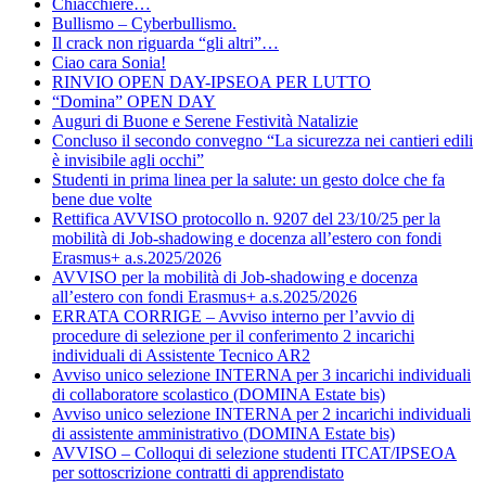
Chiacchiere…
Bullismo – Cyberbullismo.
Il crack non riguarda “gli altri”…
Ciao cara Sonia!
RINVIO OPEN DAY-IPSEOA PER LUTTO
“Domina” OPEN DAY
Auguri di Buone e Serene Festività Natalizie
Concluso il secondo convegno “La sicurezza nei cantieri edili
è invisibile agli occhi”
Studenti in prima linea per la salute: un gesto dolce che fa
bene due volte
Rettifica AVVISO protocollo n. 9207 del 23/10/25 per la
mobilità di Job-shadowing e docenza all’estero con fondi
Erasmus+ a.s.2025/2026
AVVISO per la mobilità di Job-shadowing e docenza
all’estero con fondi Erasmus+ a.s.2025/2026
ERRATA CORRIGE – Avviso interno per l’avvio di
procedure di selezione per il conferimento 2 incarichi
individuali di Assistente Tecnico AR2
Avviso unico selezione INTERNA per 3 incarichi individuali
di collaboratore scolastico (DOMINA Estate bis)
Avviso unico selezione INTERNA per 2 incarichi individuali
di assistente amministrativo (DOMINA Estate bis)
AVVISO – Colloqui di selezione studenti ITCAT/IPSEOA
per sottoscrizione contratti di apprendistato