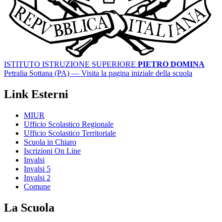
ISTITUTO ISTRUZIONE SUPERIORE
PIETRO DOMINA
Petralia Sottana (PA)
— Visita la pagina iniziale della scuola
Link Esterni
MIUR
Ufficio Scolastico Regionale
Ufficio Scolastico Territoriale
Scuola in Chiaro
Iscrizioni On Line
Invalsi
Invalsi 5
Invalsi 2
Comune
La Scuola