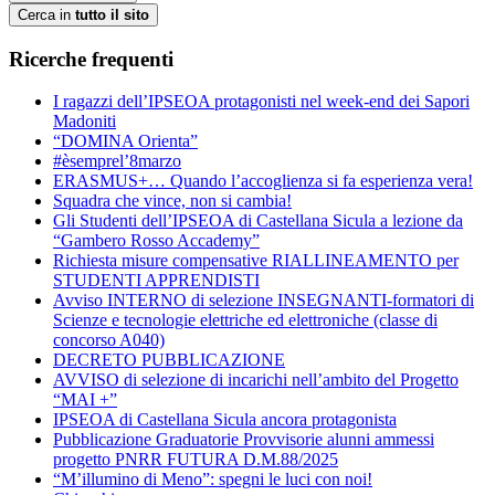
Cerca in
tutto il sito
Ricerche frequenti
I ragazzi dell’IPSEOA protagonisti nel week-end dei Sapori
Madoniti
“DOMINA Orienta”
#èsemprel’8marzo
ERASMUS+… Quando l’accoglienza si fa esperienza vera!
Squadra che vince, non si cambia!
Gli Studenti dell’IPSEOA di Castellana Sicula a lezione da
“Gambero Rosso Accademy”
Richiesta misure compensative RIALLINEAMENTO per
STUDENTI APPRENDISTI
Avviso INTERNO di selezione INSEGNANTI-formatori di
Scienze e tecnologie elettriche ed elettroniche (classe di
concorso A040)
DECRETO PUBBLICAZIONE
AVVISO di selezione di incarichi nell’ambito del Progetto
“MAI +”
IPSEOA di Castellana Sicula ancora protagonista
Pubblicazione Graduatorie Provvisorie alunni ammessi
progetto PNRR FUTURA D.M.88/2025
“M’illumino di Meno”: spegni le luci con noi!