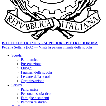
ISTITUTO ISTRUZIONE SUPERIORE
PIETRO DOMINA
Petralia Sottana (PA)
— Visita la pagina iniziale della scuola
Scuola
Panoramica
Presentazione
I luoghi
I numeri della scuola
Le carte della scuola
Organizzazione
Servizi
Panoramica
Personale scolastico
Famiglie e studenti
Percorsi di studio